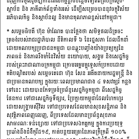
ជំរុញការចូលរួមឱ្យកាន់តែសកម្មខ្លាំងបន្ថែមទៀតពីគ្រប់ក្រសួង-
ស្ថាប័ន និង ភាគីពាក់ព័ន្ធទាំងអស់ ដើម្បីសម្រេចបាននូវចក្ខុវិស័យ
អភិបាលកិច្ច និងស្ថាប័នល្អ និងមានគុណភាពខ្ពស់នៅកម្ពុជា។
* សម្តេចធិបតី ហ៊ុន ម៉ាណែត បានថ្លែងថា សមិទ្ធផលដ៏ត្រចះ
ត្រចង់របស់រាជរដ្ឋាភិបាល នីតិកាលទី ៦ នៃរដ្ឋសភា ដែលដឹកនាំ
ដោយគណបក្សប្រជាជនកម្ពុជា បានឆ្លុះបញ្ចាំងយ៉ាងប្រត្យក្សនៃ
ភាពធន់ និងភាពរឹងមាំនៃវិស័យ នយោបាយ, សង្គម និងសេដ្ឋកិច្ច
របស់ព្រះរាជាណាចក្រកម្ពុជា ក្រោមអគ្គមគ្គុទ្ទេសក៍ប្រកបដោយ
គតិបណ្ឌិតរបស់ សម្តេចតេជោ ហ៊ុន សែន អតីតនាយករដ្ឋមន្ត្រី និង
ជាប្រធានគណបក្ស ក្នុងរយៈពេលប្រមាណជាង ៤ ទសវត្សរ៍ កន្លង
ទៅនេះ ដោយបានកែទម្រង់ប្រព័ន្ធសេដ្ឋកិច្ចកម្ពុជា ពីសេដ្ឋកិច្ច
ផែនការ ទៅជាសេដ្ឋកិច្ចទីផ្សារ, ប្រែក្លាយកម្ពុជាដែលហែកហួរ
ដោយសង្គ្រាមស៊ីវិល ទៅជាប្រទេសដែលមានសុខសន្តិភាព និង
សុវត្ថិភាពពេញលេញ, ពីប្រទេសដែលមានប្រព័ន្ធសុខភាព
សាធារណៈទន់ខ្សោយ ទៅជាប្រទេសឯកត្តកម្ម ក្នុងការប្រយុទ្ធ
ប្រឆាំងនឹងជំងឺកូរីដ១៩, កាត់បន្ថយអត្រានៃភាពក្រីក្រពី ១០០%