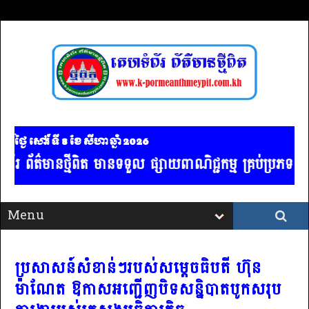
ថ្ងៃ សៅរ៍ ទី 8​ ខែ សីហា ឆ្នាំ 2026
នថ្មីពិត មានទទួល ផ្សាយពាណិជ្ជកម្ម គ្រប់ប្រភទ / ចាងហ្វ
ប្រសាសន៍សំខាន់ៗរបស់សម្តេចធិបតី ហ៊ុន
ម៉ាណែត ឱកាសអញ្ជើញបិទសន្និបាតបូកសរុប