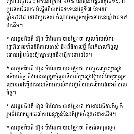
ក្រោយថ្ងៃរំដោះ មកនៅក្រោម ១០% នៅមុនវិបត្តិជំងឺកូវីដ១៩, ពី
ប្រទេសដែលចាប់ផ្តើមពីបាតដៃទទេនៅថ្ងៃទី៧ ខែមករា
ឆ្នាំ១៩៧៩ ទៅជាប្រទេស ចំណូលមធ្យមកម្រិតទាបនៅឆ្នាំ២០១៥
ជាដើម។
* សម្តេចធិបតី ហ៊ុន ម៉ាណែត បានថ្លែងថា ស្នូលធំរបស់រាជ
រដ្ឋាភិបាលទាំងនីតិកាលចាស់ និងនីតិកាលថ្មី គឺអភិបាលកិច្ចល្អ
ពោលរៀបចំផ្ទះឱ្យស្អាតមុននឹងធ្វើការងារដទៃ។
* សម្តេចធិបតី ហ៊ុន ម៉ាណែត បានថ្លែងថា ការប្តូរឈ្មោះក្រសួង
អធិការកិច្ច គឺជាការសម្រួចមុំតួនាទីរបស់ក្រសួងឱ្យកាន់តែមុតស្រួច
ឈានទៅធ្វើជាសេនាធិការរបស់រាជរដ្ឋាភិបាលលើការងារអភិបាល
កិច្ច។
* សម្តេចធិបតី ហ៊ុន ម៉ាណែត បានថ្លែងថា ការងារអធិការកិច្ច គឺ
រួមចំណែកជួយដល់ការអនុវត្តន៍នៃអភិក្រមចំនួន៤ខាងដើម។
* សម្តេចធិបតី ហ៊ុន ម៉ាណែត បានថ្លែងថា កុំចាត់ទុកក្រសួង