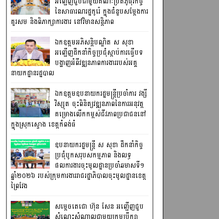
អញ្ជើញជួបជាមួយគណៈប្រតិភូធុរកិច្ច
នៃសាធារណរដ្ឋកូរ៉េ ក្នុងជំនួបសម្តែងការ
គួរសម និងពិភាក្សាការងារ នៅវិមានសន្តិភាព
ឯកឧត្តមអភិសន្តិបណ្ឌិត ស សុខា
អញ្ជើញដឹកនាំកិច្ចប្រជុំស្តាប់ការធ្វើបទ
បង្ហាញអំពីវឌ្ឍនភាពការងាររបស់អគ្គ
នាយកដ្ឋានរដ្ឋបាល
ឯកឧត្តមឧបនាយករដ្ឋមន្រ្តីប្រចាំការ វង្សី
វិស្សុត ចុះពិនិត្យវឌ្ឍនភាពនៃការអនុវត្ត
គម្រោងលើកកម្ពស់ជីវភាពប្រជាជននៅ
ក្នុងស្រុកស្ទោង ខេត្តកំពង់ធំ
ឧបនាយករដ្ឋមន្ត្រី ស សុខា ដឹកនាំកិច្ច
ប្រជុំបូកសរុបសកម្មភាព និងលទ្ធ
ផលការងារចុះមូលដ្ឋានប្រចាំឆមាសទី១
ឆ្នាំ២០២៦ របស់ក្រុមការងាររាជរដ្ឋាភិបាលចុះមូលដ្ឋានខេត្ត
ព្រៃវែង
សម្តេចតេជោ ហ៊ុន សែន អញ្ជើញជួប
សំណេះសំណាលជាមួយក្រុមប្រឹក្សា