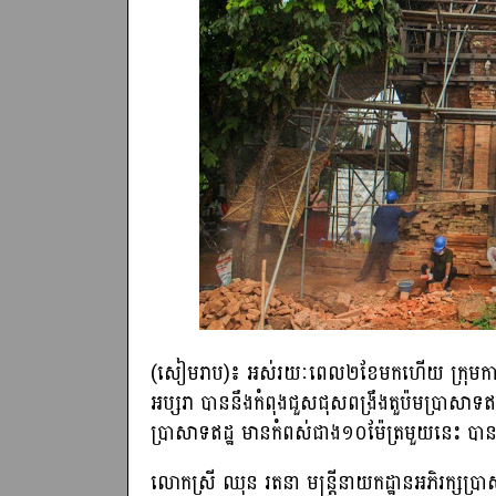
(សៀមរាប​)៖ អស់រយៈពេល២ខែមកហើយ ក្រុមការងារន
អប្សរា បាននឹងកំពុងជួសជុសពង្រឹងតួប៉មប្រាសាទ
ប្រាសាទឥដ្ឋ មានកំពស់ជាង១០ម៉ែត្រមួយនេះ បាន
លោកស្រី ឈុន រតនា មន្ត្រីនាយកដ្ឋានអភិរក្សប្រា