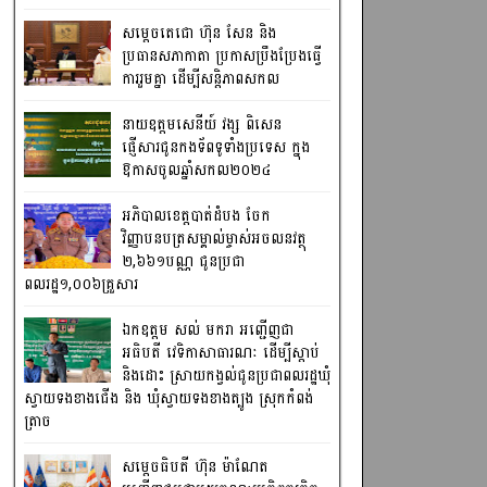
សម្តេចតេជោ ហ៊ុន សែន និង
ប្រធានសភាកាតា ប្រកាសប្រឹងប្រែងធ្វើ
ការ​រួមគ្នា ដើម្បីសន្តិភាពសកល
នាយឧត្តមសេនីយ៍ វង្ស ពិសេន
ផ្ញើសារជូនកងទ័ពទូទាំងប្រទេស ក្នុង
ឱកាសចូលឆ្នាំសកល២០២៤
អភិបាលខេត្តបាត់ដំបង ចែក
វិញ្ញាបនបត្រសម្គាល់ម្ចាស់អចលនវត្ថុ
២,៦៦១បណ្ណ ជូនប្រជា
ពលរដ្ឋ១,០០៦គ្រួសារ
ឯកឧត្តម សល់ មករា អញ្ជើញជា
អធិបតី វេទិកាសាធារណៈ ដើម្បីស្តាប់
និងដោះ ស្រាយកង្វល់ជូនប្រជាពលរដ្ឋឃុំ
ស្វាយទងខាងជើង និង ឃុំស្វាយទងខាងត្បូង ស្រុកកំពង់
ត្រាច
សម្តេចធិបតី ហ៊ុន ម៉ាណែត