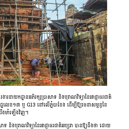
ាយកដ្ឋានអភិរក្សប្រាសាទ និងបុរាណវិទ្យានៃអាជ្ញាធរជាតិ
ឥដ្ឋលេខ១៣ ឬ G13 នៅលើភ្នំបាខែង ដើម្បីឱ្យរចនាសម្ពន្ធនៃ
រឹងមាំឡើងវិញ។
សាទ និងបុរាណវិទ្យានៃអាជ្ញាធរជាតិអប្សរា បានឱ្យដឹងថា ដោយ