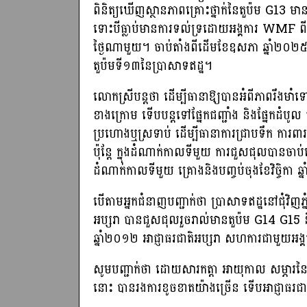
ពិនិត្យឃើញស្ថានភាពគ្រោះថ្នាក់នៃតួប៉ម G13 មាន
ទោះបីធ្លាប់មានការទល់ទ្រដោយអង្គការ WMF ព
ថ្ងៃណាមួយ។ ចាប់តាំងពីដើមខែឧសភា ឆ្នាំ២០២៥មក
តួប៉មទី១៣នៃប្រាសាទឥដ្ឋ។
លោកស្រីបន្ដថា ដើម្បីធានាឱ្យបានអំពីភាពរឹងមាំទៅ
ខាងក្រោម ទើបបន្តទៅផ្នែកជញ្ជាំង និងផ្នែកដំប
ប្រហោងឬស្រទាប់ ដើម្បីធានាការជ្រាបទឹក ការ
ប៉ុន្តែ ក្នុងដំណាក់កាលទីមួយ ការជួសជុលបានចា
ដំណាក់កាលទីមួយ គ្រោងនិងបញ្ចប់ចុងខែវិច្ចិកា 
បើតាមអ្នកជំនាញបញ្ជាក់ថា ប្រាសាទឥដ្ឋនៅជុំវិញ
អប្សរា បានជួសជុលរួចរាល់មានតួប៉ម G14 G15 
ឆ្នាំ២០១២ អាជ្ញាធរជាតិអប្សរា សហការជាមួយអ
សូមបញ្ជាក់ថា ដោយសារកត្តា អាយុកាល សម្ភារនៃស
នោះ បានរងការខូចខាតយ៉ាងច្រើន ទើបអាជ្ញាធរ