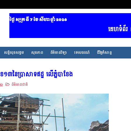
ថ្ងៃ សុក្រ ទី 7​ ខែ សីហា ឆ្នាំ 2026
គេហទំព័រ ព័ត៌មានថ្
សន្តិសុខសង្គម
សុខភាព
ព័ត៌មានវិទ្យា
ទេសចរណ៍
ជីវិត្តកំសាន្ត
លេខ១៣នៃប្រាសាទឥដ្ឋ លើភ្នំបាខែង
go
ព័ត៌មានជាតិ