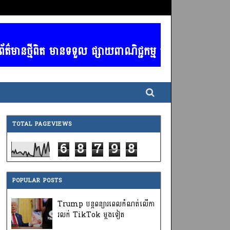
មីពិត មានទទួល ផ្សាយពាណិជ្ជកម្ម គ្រប់ប្រភទ / ចាងហ្វាងក
TOTAL PAGEVIEWS
6
8
7
9
8
POPULAR POSTS
Trump បន្តពន្យារពេលកំណត់លើកា
រលក់ TikTok ម្តងទៀត