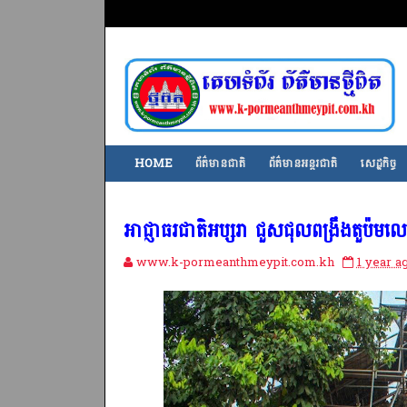
HOME
ព័ត៌មានជាតិ
ព័ត៌មានអន្តរជាតិ
សេដ្ឋកិច្ច
អាជ្ញាធរជាតិអប្សរា ជួសជុលពង្រឹងតួប៉ម
www.k-pormeanthmeypit.com.kh
1 year a