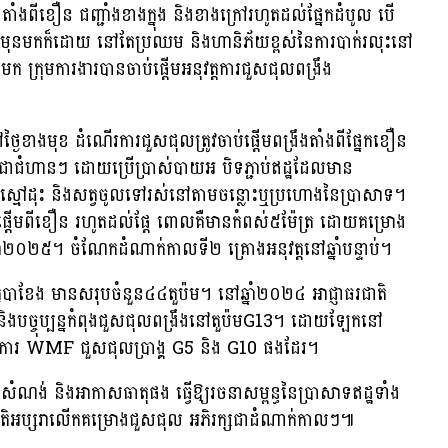
តាំងពីខឿន ជញ្ជាំងខាងក្នុង និងខាងក្រៅរហូតដល់ផ្នែកដំបូល បើ
ីមុនមកក៏ដោយ នៅតែប្រឈម និងហានិភ័យខ្ពស់នៃការបាក់រលុះនៅ
 ក្រុមការងារបានចាប់ផ្តើមអនុវត្តការជួសជុលពង្រឹង
ថ្ងៃខាងមុខ ដំណើរការជួសជុលត្រូវចាប់ផ្តើមពង្រឹងតាំងពីផ្នែកខឿន
ូល ជាជំហានៗ ដោយប្រើប្រាស់បាយអ បិទភ្ជាប់ឥដ្ឋដែលមាន
ពារស្មៅដុះ និងសត្វចូលទៅរស់នៅតាមចន្លោះឬប្រហោងនៃប្រាសាទ។
ប់ផ្តើមពីខឿន រហូតដល់ផ្តែ ពោលគឺមានកំពស់៥ម៉ែត្រ ដោយគម្រោង
ឆ្នាំ២០២៥។ ចំណែកដំណាក់កាលទី២ គ្រោងអនុវត្តនៅឆ្នាំបន្ទាប់។
ភ្នំបាខែង មានសរុបចំនួន៤៤តួប៉ម។ នៅឆ្នាំ២០២៤ អាជ្ញាធរជាតិ
និងបច្ចុប្បន្នកំពុងជួសជុលពង្រឹងនៅតួប៉មG13។ ដោយឡែកនៅ
ង្គការ WMF ជួសជុលប្រាង្គ G5 និង G10 ផងដែរ។
ំណង់ និងអាកាសធាតុផង ធ្វើឱ្យរចនាសម្ពន្ធនៃប្រាសាទឥដ្ឋទាំង
ជាតិអប្សរាលើកគម្រោងជួសជុល អភិរក្សជាដំណាក់កាលៗ៕