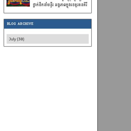
ថ្នាក់ដឹកនាំមន្ទីរ អង្គភាពក្នុងខេត្តរតនគិរី
BLOG ARCHIVE