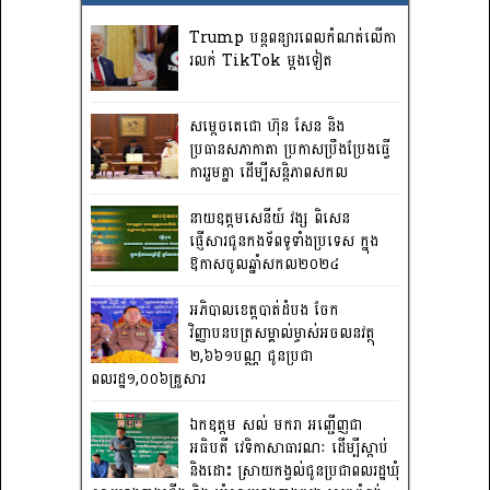
Trump បន្តពន្យារពេលកំណត់លើកា
រលក់ TikTok ម្តងទៀត
សម្តេចតេជោ ហ៊ុន សែន និង
ប្រធានសភាកាតា ប្រកាសប្រឹងប្រែងធ្វើ
ការ​រួមគ្នា ដើម្បីសន្តិភាពសកល
នាយឧត្តមសេនីយ៍ វង្ស ពិសេន
ផ្ញើសារជូនកងទ័ពទូទាំងប្រទេស ក្នុង
ឱកាសចូលឆ្នាំសកល២០២៤
អភិបាលខេត្តបាត់ដំបង ចែក
វិញ្ញាបនបត្រសម្គាល់ម្ចាស់អចលនវត្ថុ
២,៦៦១បណ្ណ ជូនប្រជា
ពលរដ្ឋ១,០០៦គ្រួសារ
ឯកឧត្តម សល់ មករា អញ្ជើញជា
អធិបតី វេទិកាសាធារណៈ ដើម្បីស្តាប់
និងដោះ ស្រាយកង្វល់ជូនប្រជាពលរដ្ឋឃុំ