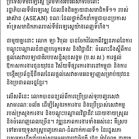
ប្រទេសទីម័រឡេស្តេ ព្រមទាំងអបអរសាទរចំពោះ
រដ្ឋាភិបាលទីម័រឡេស្ដេ ដែលនឹងជិតក្លាយជាសមាជិកទី១១ របស់
អាស៊ាន (ASEAN) ខណៈដែលថ្នាក់ដឹកនាំកម្ពុជាបានប្រកាស
គាំទ្រសមាជិកភាពរបស់ទីម័រឡេស្ដេយ៉ាងពេញទំហឹង។
ជាមួយគ្នានោះ លោក ឡា វិបុល បានចែករំលែកពីវឌ្ឍនភាពនៃការ
បណ្ដុះបណ្ដាលជំនាញបច្ចេកទេស និងវិជ្ជាជីវៈ ចំណេះដឹងស្ដីពីការ
ផ្ដល់សេវាបេឡាជាតិរបបសន្ដិសុខសង្គម (ប.ស.ស.) ការផ្ដល់
ឱកាសការងារជូនយុវជន វិស័យទីផ្សារការងារនៅកម្ពុជា និងការ
បង្កើតប្រព័ន្ធឌីជីថលដែលផ្ដល់សេវាតាមអនឡាញសម្រាប់យុវជន
និងប្រជាពលរដ្ឋខ្មែរ។
លើសពីនេះ លោកបានពន្យល់ពីការប្រើប្រាស់ទូរបញ្ជរសេវា
សាធារណៈចល័ត ដើម្បីស្វែងរកការងារ និងប្រើប្រាស់សេវាកម្ម
របស់ក្រសួងការងារ និងបណ្ដុះបណ្ដាលវិជ្ជាជីវៈដោយងាយស្រួល
និងចំណេញពេលច្រើន។ វឌ្ឍនភាពការងារទាំងអស់នេះ គឺស្រប
ទៅតាមយុទ្ធសាស្រ្តបញ្ចកោណ-ដំណាក់កាលទី១ នៃរដ្ឋសភា
ក្រោមការដឹកនាំរបស់សម្ដេចមហាបវរធិបតី ហ៊ុន ម៉ាណែត នាយក