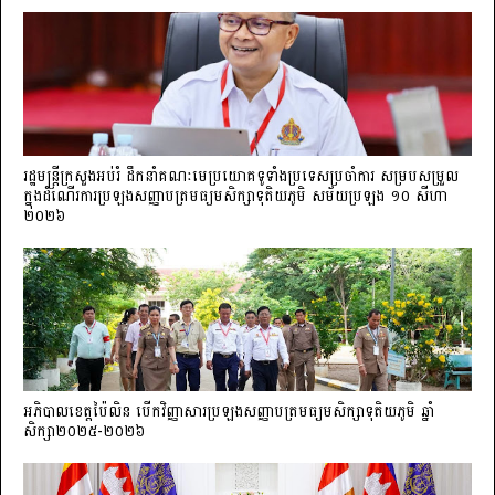
រដ្ឋមន្ត្រីក្រសួងអប់រំ ដឹកនាំគណៈមេប្រយោគទូទាំងប្រទេសប្រចាំការ សម្របសម្រួល
ក្នុងដំណើរការប្រឡងសញ្ញាបត្រមធ្យមសិក្សាទុតិយភូមិ សម័យប្រឡង ១០ សីហា
២០២៦
អភិបាលខេត្តប៉ៃលិន បើកវិញ្ញាសារប្រឡងសញ្ញាបត្រមធ្យមសិក្សាទុតិយភូមិ ឆ្នាំ
សិក្សា២០២៥-២០២៦