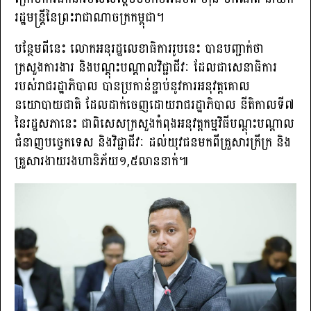
រដ្ឋមន្ត្រីនៃព្រះរាជាណាចក្រកម្ពុជា។
បន្ថែមពីនេះ លោកអនុរដ្ឋលេខាធិការរូបនេះ បានបញ្ជាក់ថា
ក្រសួងការងារ និងបណ្តុះបណ្តាលវិជ្ជាជីវៈ ដែលជាសេនាធិការ
របស់រាជរដ្ឋាភិបាល បានប្រកាន់ខ្ជាប់នូវការអនុវត្តគោល
នយោបាយជាតិ ដែលដាក់ចេញដោយរាជរដ្ឋាភិបាល នីតិកាលទី៧
នៃរដ្ឋសភានេះ ជាពិសេសក្រសួងកំពុងអនុវត្តកម្មវិធីបណ្តុះបណ្តាល
ជំនាញបច្ចេកទេស និងវិជ្ជាជីវៈ ដល់យុវជនមកពីគ្រួសារក្រីក្រ និង
គ្រួសារងាយរងហានិភ័យ១,៥លាននាក់៕