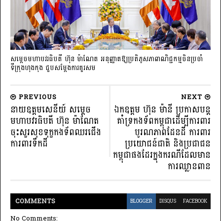
សម្តេចមហាបវរធិបតី ហ៊ុន ម៉ាណែត អនុញ្ញាតឱ្យប្រតិភូសភាពាណិជ្ជកម្មចិន​ប្រចាំ
ទីក្រុងហុងកុង ជួបសម្តែងការគួរសម
PREVIOUS
NEXT
នាយឧត្តមសេនីយ៍ សម្តេច
ឯកឧត្តម ហ៊ុន ម៉ានី ប្រកាសបន្ត
មហាបវរធិបតី ហ៊ុន ម៉ាណែត
គាំទ្រកងទ័ពកម្ពុជាដើម្បីការពារ
ចុះសួរសុខទុក្ខកងទ័ពឈរជើង
បូរណភាពដែនដី ការពារ
ការពារទឹកដី
ប្រយោជន៍ជាតិ និងប្រជាជន
កម្ពុជាផងដែរក្នុងករណីដែលមាន
ការឈ្លានពាន
COMMENT
S
BLOGGER
DISQUS
FACEBOOK
No Comments: