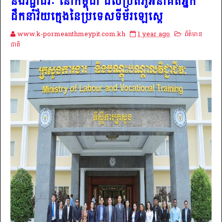
និងវិជ្ជាជីវៈ នៅកម្ពុជា ដល់ប្រតិភូអនាគតអ្នក
ដឹកនាំវ័យក្មេងនៃប្រទេសទីម័រឡេស្ដេ
www.k-pormeanthmeypit.com.kh
1 year ago
ព័ត៌មាន
ជាតិ