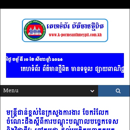
ថ្ងៃ ចន្ទ័ ទី 10​ ខែ សីហា ឆ្នាំ 2026
គេហទំព័រ ព័ត៌មានថ្មីពិត មានទទួល ផ្សាយពាណិជ្ជកម្ម គ
មន្ត្រីជាន់ខ្ពស់នៃក្រសួងការងារ ចែករំលែក
ចំណេះដឹងស្ដីពីការបណ្ដុះបណ្ដាលបច្ចេកទេស