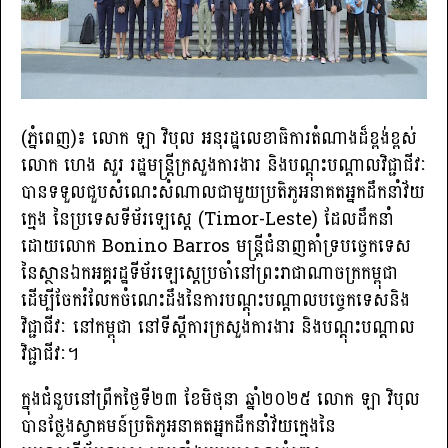
(ភ្នំពេញ)៖ លោក ឡា វិបុល អនុរដ្ឋលេខាធិការតំណាងដ៏ខ្ពង់ខ្ពស់
លោក ហេង សួរ រដ្ឋមន្ត្រីក្រសួងការងារ និងបណ្តុះបណ្តាលវិជ្ជាជីវៈ
បានទទួលជួបសំណេះសំណាលជាមួយប្រតិភូអនាគតអ្នកដឹកនាំវ័យ
ក្មេង នៃប្រទេសទីម័រឡេស្តេ (Timor-Leste) ដែលដឹកនាំ
ដោយលោក Bonino Barros មន្ត្រីជំនាញគាំទ្របច្ចេកទេស
នៃស្ថានឯកអគ្គរដ្ឋទីម័រឡេស្ដេប្រចាំនៅព្រះរាជាណាចក្រកម្ពុជា
ដើម្បីចែករំលែកចំណេះដឹងនៃការបណ្ដុះបណ្ដាលបច្ចេកទេសនិង
វិជ្ជាជីវៈ នៅកម្ពុជា នៅទីស្ដីការក្រសួងការងារ និងបណ្តុះបណ្តាល
វិជ្ជាជីវៈ។
ក្នុងជំនួបនៅព្រឹកថ្ងៃទី២៣ ខែមិថុនា ឆ្នាំ២០២៥ លោក ឡា វិបុល
បានថ្លែងស្វាគមន៍ប្រតិភូអនាគតអ្នកដឹកនាំវ័យក្មេងនៃ