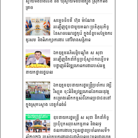
ស្វាយទងខាងជើង និង ឃុំស្វាយទងខាងត្បូង ស្រុកកំពង់
ត្រាច
សម្តេចធិបតី ហ៊ុន ម៉ាណែត
អញ្ជើញជួបជាមួយគណៈប្រតិភូធុរកិច្ច
នៃសាធារណរដ្ឋកូរ៉េ ក្នុងជំនួបសម្តែងការ
គួរសម និងពិភាក្សាការងារ នៅវិមានសន្តិភាព
ឯកឧត្តមអភិសន្តិបណ្ឌិត ស សុខា
អញ្ជើញដឹកនាំកិច្ចប្រជុំស្តាប់ការធ្វើបទ
បង្ហាញអំពីវឌ្ឍនភាពការងាររបស់អគ្គ
នាយកដ្ឋានរដ្ឋបាល
ឯកឧត្តមឧបនាយករដ្ឋមន្រ្តីប្រចាំការ វង្សី
វិស្សុត ចុះពិនិត្យវឌ្ឍនភាពនៃការអនុវត្ត
គម្រោងលើកកម្ពស់ជីវភាពប្រជាជននៅ
ក្នុងស្រុកស្ទោង ខេត្តកំពង់ធំ
ឧបនាយករដ្ឋមន្ត្រី ស សុខា ដឹកនាំកិច្ច
ប្រជុំបូកសរុបសកម្មភាព និងលទ្ធ
ផលការងារចុះមូលដ្ឋានប្រចាំឆមាសទី១
ឆ្នាំ២០២៦ របស់ក្រុមការងាររាជរដ្ឋាភិបាលចុះមូលដ្ឋានខេត្ត