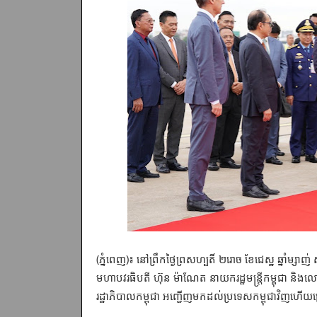
(ភ្នំពេញ)៖ នៅព្រឹកថ្ងៃព្រសហ្បតិ៍ ២រោច ខែជេស្ឋ ឆ្នាំម្ស
មហាបវរធិបតី ហ៊ុន ម៉ាណែត នាយករដ្ឋមន្ត្រីកម្ពុជា និងលោ
រដ្ឋាភិបាលកម្ពុជា អញ្ជើញមកដល់ប្រទេសកម្ពុជាវិញ​ហើយ