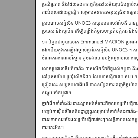
ប្រសិទ្ធភាព និងដែលចងកាតព្វកិច្ចនៅសម័យប្រជុំបន្ទាប់របស់
ការបំពុលដោយប្លាស្ទិក សម្រាប់អនាគតមនុស្សជំនាន់ក្
ស្របពេលសន្និសីទ UNOC3 សម្តេចមហាបវរធិបតី បានជួបពិ
ប្រទេស និងស្ថាប័ន ដើម្បីពង្រឹងកិច្ចសហប្រតិបត្តិការ និងទ
១៖ ជំនួបជាមួយលោក Emmanuel MACRON ប្រធានាធិបត
ជោគជ័យក្នុង​ការធ្វើ​ជាម្ចាស់ផ្ទះនៃសន្និសីទ UNOC3 ។ សម្ដ
ចំពោះការការពារបរិស្ថាន ដូចដែលបាន​បង្ហាញ​តាមរយៈការច
លោកប្រធានាធិបតីបារាំង បានលើកទឹកចិត្តដល់កម្ពុជា និងរ
នៅមុនសម័យ ប្រជុំ​លើកទី៨០ នៃមហាសន្និបាតអ.ស.ប.។ ទន្ទឹមនឹង
ព្រៀងនេះ សម្ដេចមហាធិបតី បានសម្តែងការពេញចិត្តយ៉ាងខ្លាំ
សង្គមនៅកម្ពុជា។
ថ្នាក់ដឹកនាំទាំងពីរ បានស្វាគមន៍ចំពោះកិច្ចសហប្រតិបត្តិការ
បញ្ចប់ការរៀបចំផែនទី​បង្ហាញផ្លូវសម្រាប់ទំនាក់ទំនងបារា
បានកោតសរសើរដល់ប្រតិបត្តិការថែរក្សាសន្តិភាពរបស់កម្ព
ការដោះមីន។