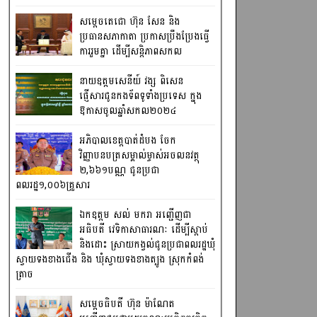
សម្តេចតេជោ ហ៊ុន សែន និង
ប្រធានសភាកាតា ប្រកាសប្រឹងប្រែងធ្វើ
ការ​រួមគ្នា ដើម្បីសន្តិភាពសកល
នាយឧត្តមសេនីយ៍ វង្ស ពិសេន
ផ្ញើសារជូនកងទ័ពទូទាំងប្រទេស ក្នុង
ឱកាសចូលឆ្នាំសកល២០២៤
អភិបាលខេត្តបាត់ដំបង ចែក
វិញ្ញាបនបត្រសម្គាល់ម្ចាស់អចលនវត្ថុ
២,៦៦១បណ្ណ ជូនប្រជា
ពលរដ្ឋ១,០០៦គ្រួសារ
ឯកឧត្តម សល់ មករា អញ្ជើញជា
អធិបតី វេទិកាសាធារណៈ ដើម្បីស្តាប់
និងដោះ ស្រាយកង្វល់ជូនប្រជាពលរដ្ឋឃុំ
ស្វាយទងខាងជើង និង ឃុំស្វាយទងខាងត្បូង ស្រុកកំពង់
ត្រាច
សម្តេចធិបតី ហ៊ុន ម៉ាណែត