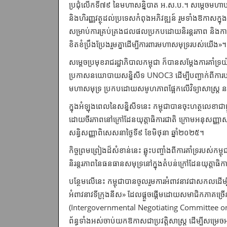
ប្រជុំលើកទី៧៩ នៃមហាសន្និបាត អ.ស.ប.។ សម្តេចមហាបវរ
និងហិរញ្ញវត្ថុដល់ប្រទេសកំពុងអភិវឌ្ឍន៍ រួមទាំងឱកាសក្នុ
សម្រាប់ការគ្រប់គ្រងជលផលប្រកបដោយនិរន្តរភាព និងកា
ខិតខំប្រឹងប្រែងរួមគ្នាដើម្បីការពារមហាសមុទ្ររបស់យើង»។
សម្ដេចប្រមុខរាជរដ្ឋាភិបាលកម្ពុជា ក៏បានសម្តែងការគាំទ
ប្រកាសនយោបាយ​សន្និសីទ UNOC3 ដើម្បីបញ្ជាក់ពីការបន្តកា
មហាសមុទ្រ ប្រកបដោយសមូហភាពផ្អែកលើវិទ្យាសាស្ត្រ នវ
ក្នុងអំឡុងពេលនៃសន្និសីទនេះ កម្ពុជាបានចុះហត្ថលេខាជាផ្លូវ
ដោយចីរភាពនៅក្រៅដែនយុត្តាធិការជាតិ ក្រោមអនុសញ្ញាសហប្រជ
សន្ធិសញ្ញាពិសេសនាថ្ងៃទី៩ ខែមិថុនា ឆ្នាំ២០២៥។
កិច្ចព្រមព្រៀងដ៏សំខាន់នេះ ឆ្លុះបញ្ចាំងពីការគាំទ្ររបស់
និរន្តរភាពនៃធនធាន​សមុទ្រនៅក្នុងតំបន់ក្រៅដែនយុត្តាធិក
បន្ថែមលើនេះ កម្ពុជាបានចូលរួមការអំពាវនាវជាសកលដើម្បីប្
អំពាវនាវទីក្រុងនីស» ដែលផ្តួចផ្តើមដោយសមាជិកភាគច្រើនន
(Intergovernmental Negotiating Committee on Plasti
ព័ន្ធទាំងអស់ចាប់យកឱកាសជាប្រវត្តិសាស្ត្រ ដើម្បីសម្រេ