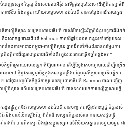
ញទស្សនកិច្ចស្ថាប័នសហភាពអឺរ៉ុប នាទីក្រុងព្រុចសែល ដើម្បីពិភាក្សាអំពី
ភាព​អឺរ៉ុប និងកម្ពុជា ហើយសម្តេចមហាបវរធិបតី បានសម្តែងការរីករាយ​ក្នុង
្ស៊ីគីស្ថាន សម្តេចមហាបវរធិបតី បានរំលឹកឡើងវិញពីជំនួបទ្វេភាគីដ៏កក់
ម្ពុជា និងលោកប្រធានាធិបតី Rahmo​n កាលពីឆ្នាំ២០១៩ កន្លងទៅនៅប្រទេស
ំនងការទូតរវាងកម្ពុជា-តាហ្ស៊ីគីស្ថាន ថ្នាក់ដឹកនាំទាំងពីរ​បានសម្តែងការ
រតិបត្តិការដ៏ល្អរវាងប្រជាជាតិទាំងពីរ ក្នុងរយៈពេលច្រើនឆ្នាំកន្លងមក។
បចំកិច្ចពិគ្រោះយោបល់ទ្វេភាគីឱ្យបានឆាប់ ដើម្បីស្វែងរកមធ្យោបាយដើម្បីពង្រឹង
ះអាងជាថ្មីនូវការប្តេជ្ញាចិត្តក្នុងការបន្ត​ពង្រឹងបន្ថែមនូវកិច្ចសហប្រតិបត្តិការ
។ល។ នៅចុងបញ្ចប់នៃកិច្ចពិភាក្សាលោកប្រធានាធិបតី Rahmon បានអញ្ជើញ
សតា​ហ្ស៊ីគីស្ថាន ហើយសម្តេចមហាបវរធិបតី បានទទួលយកការអញ្ជើញដោយក្តី
ីកូតឌីវរ័ សម្ដេចមហាបវរធិបតី បានបញ្ជាក់ជាថ្មីនូវការប្ដេជ្ញាចិត្តរបស់
ូតឌីវ័រ និងបានរំលឹកឡើងវិញ ពីដំណើរទស្សនកិច្ចរបស់លោកនាយករដ្ឋមន្ត្រី
ំទាំងពីរ បានពិភាក្សា និងផ្លាស់ប្តូរទស្សនៈលើវិស័យសក្តានុពលមួយចំនួន ជា