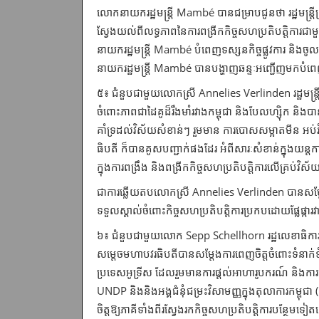
លោកនាយករដ្ឋមន្ត្រី Mambé បានជម្រាបជូនថា រដ្ឋមន្ត្រី
ស្វែងយល់ពីលទ្ធភាព​នៃការពង្រីកកិច្ចសហប្រតិបត្តិការជា
នាយករដ្ឋមន្ត្រី Mambé បំពេញ​ទស្សន​កិច្ចផ្លូវការ និងចូ
នាយករដ្ឋមន្ត្រី Mambé បានបង្ហាញឆន្ទៈ​អញ្ជើញ​មកបំពេញទស្ស
៥៖ ជំនួបជាមួយលោកស្រី Annelies Verlinden រដ្ឋមន្ត្រ
ចំពោះភាពជា​ដៃ​គូដ៏រឹងមាំរវាងកម្ពុជា និងបែលហ្ស៊ិក ន
គាំទ្រដល់វិស័យសំខាន់ៗ រួមមាន ការបោសសម្អាតមីន អប់រំ ន
ធិបតី ក៏បានគូសបញ្ជាក់ផងដែរ អំពីសារៈសំខាន់​ក្នុងយន្ត
ក្នុងការពង្រឹង និងពង្រីកកិច្ចសហប្រតិបត្តិការលើគ្រប់វិស័
ជាការឆ្លើយតបលោកស្រី Annelies Verlinden បានសម្តែងក
ទទួលស្គាល់​ចំពោះ​កិច្ចសហប្រតិបត្តិការប្រកបដោយផ្លែផ្ការ
៦៖ ជំនួបជាមួយលោក Sepp Schellhorn រដ្ឋលេខាធិការក្រសួ
សម្ដេចមហាបវរធិបតីបានសម្តែងការពេញចិត្តចំពោះទំនាក់ទំនង
ប្រទេសអូទ្រីស ដែលរួមមានការផ្ដល់អាហារូបករណ៍ និងការផ
UNDP និងនិងអង្គជំនុំជម្រះវិសាមញ្ញក្នុងតុលាការកម្
ចិត្តឱ្យភាគីទាំងពីរស្វែងរកកិច្ចសហប្រតិបត្តិការបន្ថែ