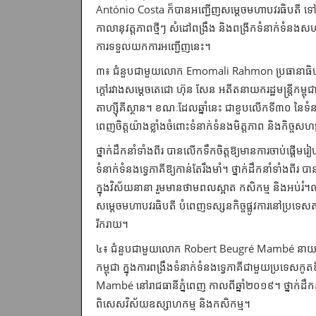
António Costa ក៏បានអញ្ជើញសម្ដេចមហាបវរធិបតី ទៅបំពេ
កាលានុវត្តភាពថ្មីៗ សំដៅពង្រឹង និងពង្រីកទំនាក់ទំនងសហ
ការទទួលយកការអញ្ជើញនេះ។
៣៖ ជំនួបជាមួយលោក Emomali Rahmon ប្រធានាធិបតីតាហ
ក្តៅរវាងសម្តេច​តេជោ ហ៊ុន សែន អតីតនាយករដ្ឋមន្ត្រីក
តាហ្ស៊ីគីស្ថាន។ ខណៈដែលឆ្នាំនេះ ជាខួបលើកទី៣០ នៃទំនាក់ទ
ពេញចិត្តយ៉ាងខ្លាំងចំពោះទំនាក់ទំនងមិត្តភាព និងកិច្ចសហប្
ថ្នាក់ដឹកនាំទាំងពីរ បានលើកទឹកចិត្តឱ្យមានការចាប់ផ្តើមរៀ
ទំនាក់ទំនងទ្វេភាគីឱ្យកាន់តែរឹងមាំ។ ថ្នាក់ដឹកនាំទាំងពីរ បានអ
ក្នុងវិស័យនានា រួមមានថាមពលស្អាត កសិកម្ម និងអប់រំ
សម្ដេចមហាបវរធិបតី បំពេញទស្សនកិច្ចផ្លូវការនៅប្រទេ
រីករាយ។
៤៖ ជំនួបជាមួយលោក Robert Beugré Mambé នាយករដ្ឋមន្ត្រ
កម្ពុជា ក្នុងការពង្រឹង​ទំនាក់ទំនងទ្វេភាគីជាមួយប្រទេសក
Mambé នៅរាជធានីភ្នំពេញ កាលពីឆ្នាំ​២០១៩។ ថ្នាក់ដឹកនា
ពិសេសវិស័យឧស្សាហកម្ម និងកសិកម្ម។