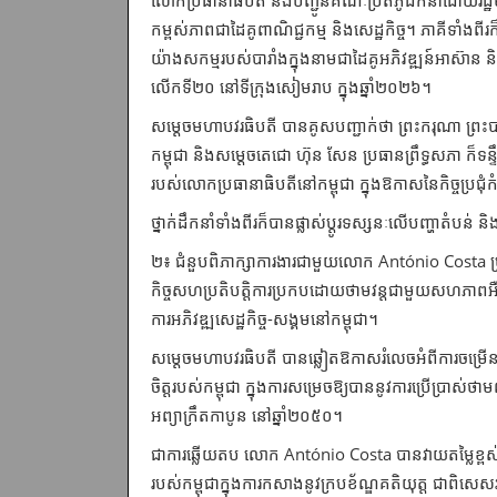
លោកប្រធានាធិបតី នឹងបញ្ជូនគណៈប្រតិភូដឹកនាំដោយរដ្ឋមន
កម្ពស់ភាពជាដៃគូពាណិជ្ជកម្ម និងសេដ្ឋកិច្ច។ ភាគីទាំងពីរក៏
យ៉ាងសកម្មរបស់បារាំងក្នុងនាមជាដៃគូអភិវឌ្ឍន៍​អាស៊ាន និងជំនួ
លើកទី២០ នៅទីក្រុងសៀមរាប ក្នុងឆ្នាំ២០២៦។
សម្ដេចមហាបវរធិបតី បានគូសបញ្ជាក់ថា ព្រះករុណា ព្រះបា
កម្ពុជា និងសម្តេចតេជោ ហ៊ុន សែន ប្រធានព្រឹទ្ធសភា ក៏ទន្ទ
របស់លោកប្រធានាធិបតីនៅកម្ពុជា ក្នុង​ឱកាសនៃកិច្ចប្រជុំក
ថ្នាក់ដឹកនាំទាំងពីរក៏បានផ្លាស់ប្តូរទស្សនៈលើបញ្ហាតំ
២៖ ជំនួបពិភាក្សាការងារជាមួយលោក António Costa ប្រធាន
កិច្ចសហប្រតិបត្តិការ​ប្រកបដោយថាមវន្តជាមួយសហភាពអឺ
ការអភិវឌ្ឍសេដ្ឋកិច្ច-សង្គមនៅ​កម្ពុជា។
សម្ដេចមហាបវរធិបតី បានឆ្លៀតឱកាសរំលេចអំពីការចម្រើនរបស
ចិត្តរបស់កម្ពុជា ក្នុង​ការសម្រេចឱ្យបាននូវការប្រើប
អព្យាក្រឹតកាបូន នៅឆ្នាំ២០៥០។
ជាការឆ្លើយ​តប លោក António Costa បានវាយតម្លៃខ្ពស់ចំ
របស់កម្ពុជា​ក្នុងការ​កសាងនូវក្របខ័ណ្ឌគតិយុត្ត ជាពិសេ