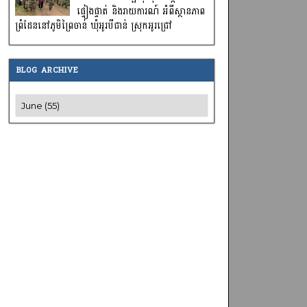
ផ្ទៀងផ្ទាត់ និងរាយការណ៍ អំពីស្ថានភាព
ព្រំដែននៅភូមិព្រៃចាន់ ឃុំអូរបីជាន់ ស្រុកអូរជ្រៅ
BLOG ARCHIVE