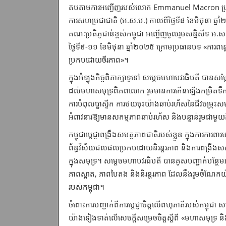
តបតាមការអញ្ជើញរបស់លោក Emmanuel Macron ប្រធាន
ការសហប្រជាជាតិ (អ.ស.ប.) កាលពីថ្ងៃទី៨ ខែមិថុនា ឆ្
គណៈប្រតិភូជាន់ខ្ពស់កម្ពុជា អញ្ជើញ​ចូលរួមសន្និសីទ អ
ថ្ងៃទី៩-១១ ខែមិថុនា ឆ្នាំ២០២៥ ក្រោមប្រធានបទ «ការពន្លឿ
ប្រកបដោយ​ចីរ​ភាព»។
ក្នុងអំឡុងកិច្ចពិភាក្សាទូទៅ សម្តេចមហាបវរធិបតី បានសម្
ដល់មហាសមុទ្រ​ពិភពលោក រួមមានការកើនឡើងកម្រិតទឹក
ការបំពុលប្លាស្ទីក ការថយចុះយ៉ាងឆាប់រហ័ស​នៃជីវចម្រ
អំពាវនាវឱ្យមានសកម្មភាពឆាប់រហ័ស និងបន្ទាន់រួមជាមួយក
កម្ពុជាប្តេជ្ញាពង្រឹងសមត្ថភាពជាតិរបស់ខ្លួន ក្នុងការការ
ព័ន្ធវិស័យជល​ផល​ប្រកបដោយនិរន្តរភាព និងការពង្រឹងសកម្
ក្នុងសមុទ្រ។ សម្ដេចមហាបវរធិបតី បានគូសបញ្ជាក់បន្ថែមអ
ភាពស្អាត, ភាពបៃតង និងនិរន្តរភាព ដែលនឹងរួមចំណែកយ៉
របស់កម្ពុជា។
ចំពោះការបញ្ជាក់ពីការប្តេជ្ញាចិត្តលើពហុភាគីរបស់កម្ពុជ
យ៉ាងទៀងទាត់លើ​សេចក្តី​សម្រេចចិត្តស្ដីពី «មហាសមុទ្