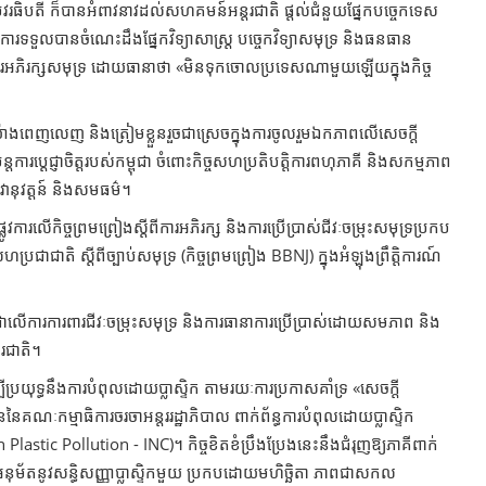
ធិបតី ក៏បានអំពាវនាវដល់សហគមន៍អន្តរជាតិ ផ្ដល់ជំនួយផ្នែកបច្ចេកទេស
ងការ​ទទួលបានចំណេះដឹងផ្នែកវិទ្យាសាស្ត្រ បច្ចេកវិទ្យាសមុទ្រ និងធនធាន
រអភិរក្សសមុទ្រ ដោយធានាថា «មិនទុកចោលប្រទេសណាមួយឡើយក្នុងកិច្ច​
្រយ៉ាងពេញលេញ និង​ត្រៀមខ្លួនរួចជាស្រេចក្នុងការចូលរួមឯកភាពលើសេចក្តី
រប្ដេជ្ញាចិត្តរបស់កម្ពុជា ចំពោះកិច្ចសហប្រតិបត្តិការពហុភាគី និងសកម្មភាព
ានុវត្តន៍ និងសមធម៌។
ការលើកិច្ចព្រមព្រៀង​ស្ដីពីការអភិរក្ស និងការប្រើប្រាស់ជីវៈចម្រុះសមុទ្រប្រកប
ាជាតិ ស្ដីពីច្បាប់សមុទ្រ (កិច្ចព្រមព្រៀង BBNJ) ក្នុងអំឡុងព្រឹត្តិការណ៍
កម្ពុជាលើការការពារជីវៈចម្រុះសមុទ្រ និងការធានាការប្រើប្រាស់ដោយសមភាព និង
ារជាតិ។
រយុទ្ធ​នឹងការ​បំពុល​ដោយប្លាស្ទិក តាមរយៈការប្រកាសគាំទ្រ «សេចក្តី
ៃគណៈកម្មាធិការចរចាអន្តររដ្ឋាភិបាល ពាក់ព័ន្ធការបំពុលដោយប្លាស្ទិក
c Pollution - INC)។ កិច្ចខិតខំប្រឹងប្រែង​នេះនឹង​ជំរុញ​ឱ្យភាគីពាក់
ច​អនុម័ត​នូវសន្ធិសញ្ញាប្លាស្ទិកមួយ ប្រកបដោយមហិច្ឆិតា ភាពជាសកល