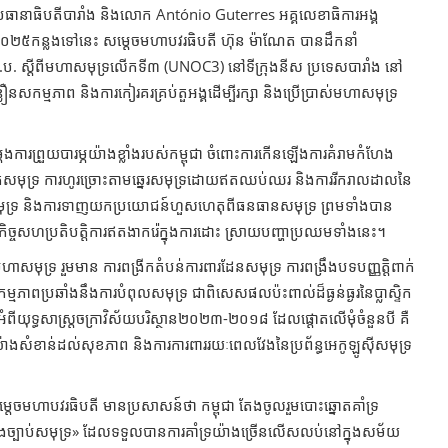
ាធិបតីបារាំង និងលោក António Guterres អគ្គលេខាធិការអង្គ
នាំ២០២៥កន្លងទៅនេះ សម្ដេចមហាបវរធិបតី ហ៊ុន ម៉ាណែត បានដឹកនាំ
.ស.ប. ស្ដីពីមហាសមុទ្រលើកទី៣ (UNOC3) នៅទីក្រុង​នីស ប្រទេសបារាំង នៅ
នសកម្មភាព និងការកៀរគរគ្រប់តួអង្គដើម្បីរក្សា និងប្រើប្រាស់មហា​សមុទ្រ​​
តែងការព្រួយបារម្ភយ៉ាងខ្លាំងរបស់កម្ពុជា ចំពោះការកើនឡើងការគំរាមកំហែង
សមុទ្រ ការហូរច្រោះតាមឆ្នេរសមុទ្រ​ដោយឥតឈប់ឈរ និងការរីករាលដាលនៃ
ុះសមុទ្រ និងការទាញយកប្រយោជន៍ហួស​ហេតុពីធនធានសមុទ្រ ព្រមទាំងបាន
ិច្ចសហប្រតិបត្តិការឥតងាករ៉េក្នុងការដោះ ស្រាយបញ្ហាប្រឈមទាំងនេះ។
ពារមហាសមុទ្រ រួមមាន ការពង្រីកតំបន់ការពារដែនសមុទ្រ ការពង្រឹងបទបញ្ញត្តិពាក់
មភាពប្រឆាំងនឹងការបំពុលសមុទ្រ ជា​ពិសេសផលប៉ះពាល់ដ៏ធ្ងន់ធ្ងរនៃប្លាស្ទិក
ំពីយុទ្ធសាស្ត្រចក្រាវិស័យបរិស្ថាន២០២៣-២០១៨ ដែល​ផ្តោតលើមុំចំនួនបី គឺ
ាងសំខាន់ដល់សុខភាព និងការការពាររយៈពេលវែងនៃប្រព័ន្ធអេកូឡូស៊ីសមុទ្រ​
ា សម្តេចមហាបវរធិបតី មានប្រសាសន៍ថា កម្ពុជា តែងចូលរួមបោះឆ្នោតគាំទ្រ
រ និងច្បាប់សមុទ្រ» ដែលទទួលបានការគាំទ្រយ៉ាងច្រើនលើសលប់នៅក្នុងសម័យ