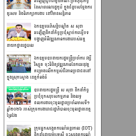
អញ្ជើញជួបជាមួយគណៈប្រតិភូធុរកិច្ច
នៃសាធារណរដ្ឋកូរ៉េ ក្នុងជំនួបសម្តែងការ
គួរសម និងពិភាក្សាការងារ នៅវិមានសន្តិភាព
ឯកឧត្តមអភិសន្តិបណ្ឌិត ស សុខា
អញ្ជើញដឹកនាំកិច្ចប្រជុំស្តាប់ការធ្វើបទ
បង្ហាញអំពីវឌ្ឍនភាពការងាររបស់អគ្គ
នាយកដ្ឋានរដ្ឋបាល
ឯកឧត្តមឧបនាយករដ្ឋមន្រ្តីប្រចាំការ វង្សី
វិស្សុត ចុះពិនិត្យវឌ្ឍនភាពនៃការអនុវត្ត
គម្រោងលើកកម្ពស់ជីវភាពប្រជាជននៅ
ក្នុងស្រុកស្ទោង ខេត្តកំពង់ធំ
ឧបនាយករដ្ឋមន្ត្រី ស សុខា ដឹកនាំកិច្ច
ប្រជុំបូកសរុបសកម្មភាព និងលទ្ធ
ផលការងារចុះមូលដ្ឋានប្រចាំឆមាសទី១
ឆ្នាំ២០២៦ របស់ក្រុមការងាររាជរដ្ឋាភិបាលចុះមូលដ្ឋានខេត្ត
ព្រៃវែង
ក្រុមអ្នកសង្កេតការណ៍អន្តរកាល (IOT)
ដឹកនាំដោយម៉ាឡេស៊ី ចុះសង្កេតការណ៍