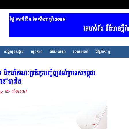
ថ្ងៃ សៅរ៍ ទី 8​ ខែ សីហា ឆ្នាំ 2026
គេហទំព័រ ព័ត៌មានថ្មីពិត
សន្តិសុខសង្គម
សុខភាព
ព័ត៌មានវិទ្យា
ទេសចរណ៍
ជីវិត្តកំសាន្ត
 ដឹកនាំគណៈប្រតិភូអញ្ជើញដល់ប្រទេសកម្ពុជា
រនៅបារាំង
go
ព័ត៌មានជាតិ