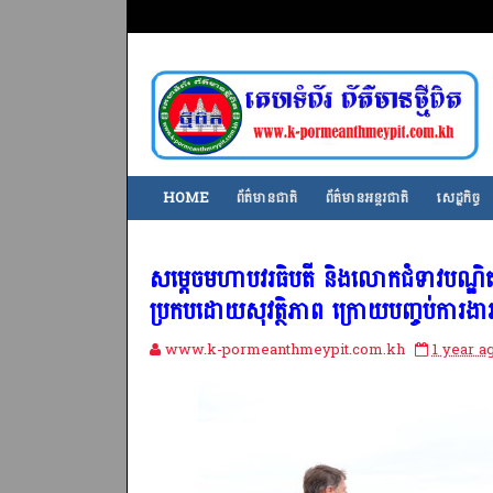
HOME
ព័ត៌មានជាតិ
ព័ត៌មានអន្តរជាតិ
សេដ្ឋកិច្ច
សម្តេចមហាបវរធិបតី និងលោកជំទាវបណ្ឌិត
ប្រកបដោយសុវត្ថិភាព ក្រោយបញ្ចប់ការងា
www.k-pormeanthmeypit.com.kh
1 year a