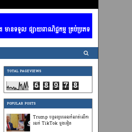
 មានទទួល ផ្សាយពាណិជ្ជកម្ម គ្រប់ប្រភទ / ចាងហ្វាងការផ្ស
TOTAL PAGEVIEWS
6
8
9
7
8
POPULAR POSTS
Trump បន្តពន្យារពេលកំណត់លើកា
រលក់ TikTok ម្តងទៀត