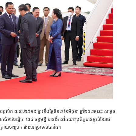
ាញ់ សប្ដស័ក ព.ស.២៥៦៩ ត្រូវ​នឹងថ្ងៃទី១២ ខែមិថុនា ឆ្នាំ២០២៥នេះ សម្តេច
កជំទាវបណ្ឌិត ពេជ ចន្ទមុន្នី បានដឹកនាំគណៈប្រតិភូជាន់ខ្ពស់នៃរាជ
ក្រោយបញ្ចប់ការងារនៅប្រទេសបារាំង។