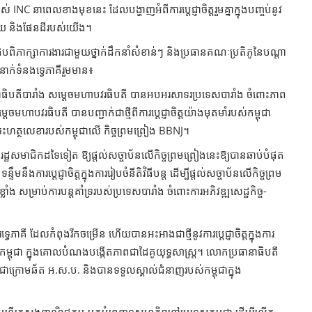
 INC នាពេលខាង​មុខ​នេះ ដែលបង្ហាញអំពីការប្តេជ្ញាចិត្តរួមគ្នាក្នុងបញ្ចប់នូវ
រោយ និងផែនដីរបស់យើង។
ភាក្សាការងារជាមួយថ្នាក់ដឹកនាំសំខាន់ៗ និងប្រធានគណៈប្រតិភូនៃបណ្តា​
ំនាក់ទំនងទ្វេភាគីរួមមាន៖
ីបារាំង សម្តេច​មហាបវរ​ធិបតី បានអបអរសាទរប្រទេសបារាំង ចំពោះភាព
េចមហាបវរធិបតី បានបញ្ជាក់ជាថ្មីពីការប្តេជ្ញាចិត្តយ៉ាងមុតមាំរបស់កម្ពុជា
ុះហត្ថលេខារបស់កម្ពុជាលើ កិច្ចព្រមព្រៀង BBNJ។
ដ្ឋសមាជិកដទៃ​ទៀត ឱ្យផ្តល់សច្ចាប័នលើកិច្ចព្រមព្រៀងនេះឱ្យបានឆាប់បំផុត
ការប្តេជ្ញាចិត្តក្នុងការរៀបចំ​នីតិវិធីបន្ត ដើម្បីផ្តល់សច្ចាប័នលើកិច្ចព្រម
ង សម្រាប់ការបន្តគាំទ្ររបស់ប្រទេសបារាំង ចំពោះការអភិវឌ្ឍសេដ្ឋកិច្ច-
ទ្វេភាគី​ ដែលកំពុងរីកចម្រើន ហើយបានអះអាងជាថ្មីនូវការប្តេជ្ញាចិត្តក្នុងការ
ំង-កម្ពុជា ក្នុងគោលបំណងបង្កើតភាពជាដៃគូយុទ្ធសាស្ត្រ។ លោកប្រធានាធិបតី
ុជាក្រោមឆ័ត អ.ស.ប. និងបានទទួលស្គាល់ជំនាញរបស់កម្ពុជា​ក្នុង