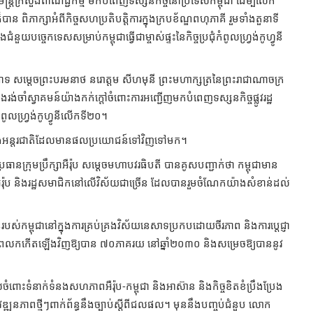
្ត្រីក្រសួងពាណិជ្ជកម្ម មកបំពេញទស្សនកិច្ចនៅប្រទេសកម្ពុជា ដើម្បីលើក
បាន ពិភាក្សាអំពីកិច្ចសហប្រតិបត្តិការក្នុង​ក្របខ័ណ្ឌពហុភាគី រួមទាំងតួនាទី
យបច្ចេកទេសសម្រាប់កម្ពុជាធ្វើជាម្ចាស់ផ្ទះនៃកិច្ចប្រជុំកំពូល​ហ្វ្រង់កូហ្វូនី
ទ សម្តេចព្រះ​បរម​នាថ នរោត្តម សីហមុនី ព្រះមហាក្សត្រនៃព្រះរាជាណាចក្រ
ឹងរង់ចាំស្វាគមន៍យ៉ាងកក់ក្ដៅ​ចំពោះ​ការអញ្ជើញមកបំពេញទស្សនកិច្ចផ្លូវរដ្ឋ
ំពូលហ្វ្រង់កូហ្វូនីលើកទី២០។
បន់ និងអន្តរជាតិដែល​មាន​ផលប្រយោជន៍ទៅវិញទៅមក។
ក្រុម​ប្រឹក្សា​អឺរ៉ុប សម្តេចមហាបវរធិបតី បានគូសបញ្ជាក់ថា កម្ពុជាមាន
រ៉ុប និងរដ្ឋសមាជិកនៅលើវិស័យ​ជា​ច្រើន ដែលបានរួមចំណែកយ៉ាងសំខាន់ដល់
់កម្ពុជានៅ​ក្នុង​ការគ្រប់គ្រងវិស័យនេសាទប្រកបដោយចីរភាព និងការប្តេជ្ញា
្រាស់ថាមពលកកើតឡើងវិញឱ្យបាន ៧០ភាគរយ នៅឆ្នាំ២០៣០ និងសម្រេចឱ្យបាននូវ
ពោះទំនាក់ទំនងសហភាពអឺរ៉ុប-កម្ពុជា និងអាស៊ាន និងកិច្ចខិតខំប្រឹងប្រែង
សវឌ្ឍនភាពថ្មីៗពាក់ព័ន្ធនឹងច្បាប់ស្តីពីជលផល។ មុននឹងបញ្ចប់ជំនួប លោក