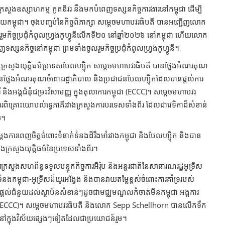
ក្រសួងឧស្សាហកម្ម កូតឌីវរ នឹងមកបំពេញទស្សនកិច្ចការងារនៅកម្ពុជា ដើម្បី
មួយកម្ពុជា។ ចុងបញ្ចប់នៃកិច្ចពិភាក្សា សម្ដេច​មហាបវរធិបតី បានអញ្ជើញលោក
លរួមកិច្ចប្រជុំកំពូលហ្វ្រង់កូហ្វូនីលើកទី២០ នៅឆ្នាំ​២០២៦ នៅកម្ពុជា ហើយលោក
នកិច្ចនៅកម្ពុជា ព្រមទាំងចូលរួមកិច្ចប្រជុំកំពូលហ្វ្រង់​កូហ្វូនី។
ីក្រសួងយុត្តិធម៌​ប្រទេស​បែលហ្ស៊ិក សម្ដេចមហាបវរធិបតី បានថ្លែងអំណរគុណ
ិងបានថ្លែងអំណរគុណចំពោះរដ្ឋាភិបាល និង​ប្រជាជនបែលហ្ស៊ិកដែលបានផ្តល់ការ
ិងអង្គជំនុំជម្រះវិសាមញ្ញ ក្នុងតុលាការកម្ពុជា (ECCC)។ សម្ដេចមហាបវរ
ការពិគ្រោះយោបល់ទ្វេភាគីរវាងក្រសួងការបរទេសទាំងពីរ ដែលជាវេទិកា​ដ៏សំខាន់
យ។
ារពេញចិត្តចំពោះទំនាក់ទំនងដ៏រឹងមាំរវាងកម្ពុជា និងបែលហ្ស៊ិក និងបាន
វាងក្រសួងយុត្តិធម៌នៃប្រទេសទាំងពីរ។
ងសហព័ន្ធ​ទទួល​បន្ទុកកិច្ចការអឺរ៉ុប និងអន្តរជាតិនៃសាធារណរដ្ឋអូទ្រីស
កម្ពុជា-អូទ្រីសដ៏យូរអង្វែង និង​បានវាយតម្លៃខ្ពស់ចំពោះការគាំទ្ររបស់
្ដល់ជំនួយដល់ស្ថាប័នសំខាន់ៗដូចជាមជ្ឈមណ្ឌលកំចាត់មីន​កម្ពុជា អង្គការ
ពុជា (ECCC)។ សម្ដេចមហាបវរធិបតី និងលោក Sepp Schellhorn បានលើក​ទឹក
មទៀតនៅក្នុងវិស័យផ្សេងៗទៀតដែលជាប្រយោជន៍រួម។