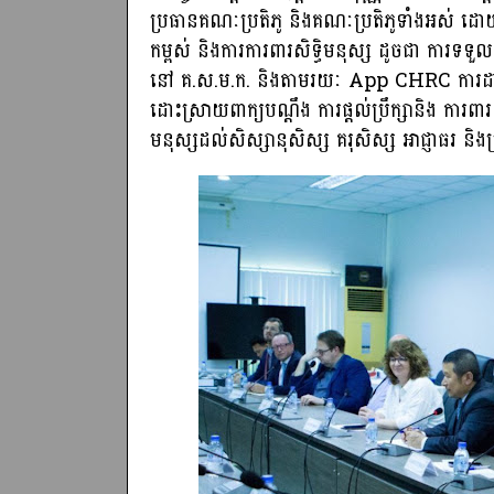
ប្រធានគណៈប្រតិភូ និងគណៈប្រតិភូទាំងអស់ ដោយប
កម្ពស់ និងការការពារសិទ្ធិមនុស្ស ដូចជា ការទទួល
នៅ គ.ស.ម.ក. និងតាមរយៈ App CHRC ការដាក់ប្
ដោះស្រាយពាក្យបណ្ដឹង ការផ្តល់ប្រឹក្សានិង ការពារពី
មនុស្សដល់សិស្សានុសិស្ស គរុសិស្ស អាជ្ញាធរ និង