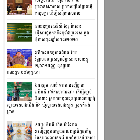
សម្តេចតេជោ ហ៊ុន សែន និង
ប្រធានសភាកាតា ប្រកាសប្រឹងប្រែងធ្វើ
ការ​រួមគ្នា ដើម្បីសន្តិភាពសកល
នាយឧត្តមសេនីយ៍ វង្ស ពិសេន
ផ្ញើសារជូនកងទ័ពទូទាំងប្រទេស ក្នុង
ឱកាសចូលឆ្នាំសកល២០២៤
អភិបាលខេត្តបាត់ដំបង ចែក
វិញ្ញាបនបត្រសម្គាល់ម្ចាស់អចលនវត្ថុ
២,៦៦១បណ្ណ ជូនប្រជា
ពលរដ្ឋ១,០០៦គ្រួសារ
ឯកឧត្តម សល់ មករា អញ្ជើញជា
អធិបតី វេទិកាសាធារណៈ ដើម្បីស្តាប់
និងដោះ ស្រាយកង្វល់ជូនប្រជាពលរដ្ឋឃុំ
ស្វាយទងខាងជើង និង ឃុំស្វាយទងខាងត្បូង ស្រុកកំពង់
ត្រាច
សម្តេចធិបតី ហ៊ុន ម៉ាណែត
អញ្ជើញជួបជាមួយគណៈប្រតិភូធុរកិច្ច
នៃសាធារណរដ្ឋកូរ៉េ ក្នុងជំនួបសម្តែងការ