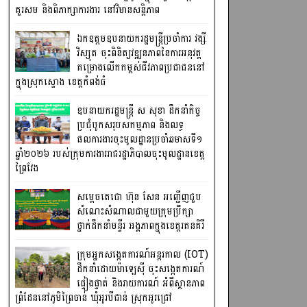
គួរសម និងពិភាក្សាការងារ នៅវិមានសន្តិភាព
ឯកឧត្តមឧបនាយករដ្ឋមន្រ្តីប្រចាំការ វង្សី
វិស្សុត ចុះពិនិត្យវឌ្ឍនភាពនៃការអនុវត្ត
គម្រោងលើកកម្ពស់ជីវភាពប្រជាជននៅ
ក្នុងស្រុកស្ទោង ខេត្តកំពង់ធំ
ឧបនាយករដ្ឋមន្ត្រី ស សុខា ដឹកនាំកិច្ច
ប្រជុំបូកសរុបសកម្មភាព និងលទ្ធ
ផលការងារចុះមូលដ្ឋានប្រចាំឆមាសទី១
ឆ្នាំ២០២៦ របស់ក្រុមការងាររាជរដ្ឋាភិបាលចុះមូលដ្ឋានខេត្ត
ព្រៃវែង
សម្តេចតេជោ ហ៊ុន សែន អញ្ជើញជួប
សំណេះសំណាលជាមួយក្រុមប្រឹក្សា
ថ្នាក់ដឹកនាំមន្ទីរ អង្គភាពក្នុងខេត្តរតនគិរី
ក្រុមអ្នកសង្កេតការណ៍អន្តរកាល (IOT)
ដឹកនាំដោយម៉ាឡេស៊ី ចុះសង្កេតការណ៍
ផ្ទៀងផ្ទាត់ និងរាយការណ៍ អំពីស្ថានភាព
ព្រំដែននៅភូមិព្រៃចាន់ ឃុំអូរបីជាន់ ស្រុកអូរជ្រៅ