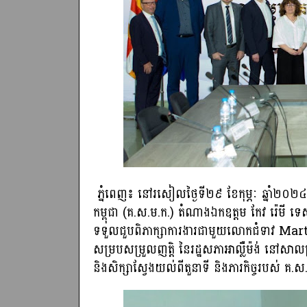
ភ្នំពេញ៖ នៅរសៀលថ្ងៃទី២៩ ខែកុម្ភៈ ឆ្នាំ២០២៤ ឯ
កម្ពុជា (គ.ស.ម.ក.) តំណាងឯកឧត្តម កែវ រ៉េមី ទេសរដ
ទទួលជួបពិភាក្សាការងារជាមួយលោកជំទាវ Ma
សម្របសម្រួលញត្តិ នៃរដ្ឋសភាអាល្លឺម៉ង់ នៅសាលប្
និងសិក្សាស្វែងយល់ពីតួនាទី និងភារកិច្ចរបស់ គ