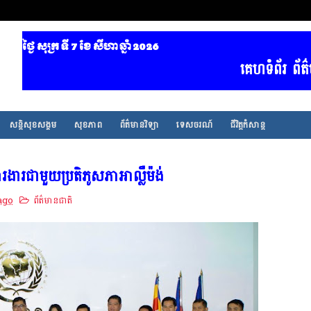
ថ្ងៃ សុក្រ ទី 7​ ខែ សីហា ឆ្នាំ 2026
គេហទំព័រ ព័ត៌មានថ
សន្តិសុខសង្គម
សុខភាព
ព័ត៌មានវិទ្យា
ទេសចរណ៍
ជីវិត្តកំសាន្ត
ាការងារជាមួយប្រតិភូសភាអាល្លឺម៉ង់
ago
ព័ត៌មានជាតិ