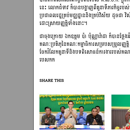
នេះ លោកជំទាវ ក៏បានបង្ហាញពីតួនាទីភារកិច្ចរបស់
ប្រជាពលរដ្ឋគ្រប់មជ្ឈដ្ឋាននិងគ្រប់វិស័យ ដូចជា វិស
ដោះស្រាយញ្ញត្តិទាំងនោះ។
ជាចុងក្រោយ ឯកឧត្តម ប៉ា ប៉ុណ្ណារ៉ាដា ក៏ប
គណៈប្រតិភូនៃគណៈកម្មាធិការសម្របសម្រួលញ្ញត្ត
ចែករំលែកតួនាទីនិងបទពិសោធន៍ការងាររបស់គណៈក
បេសកក
SHARE THIS