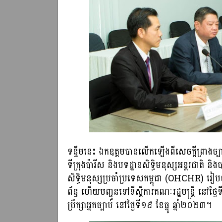
ទន្ទឹមនេះ ឯកឧត្តមបានលើកឡើងពីសេចក្តីព្រាងច្បា
ទីក្រុងប៉ារីស និងបទដ្ឋានសិទ្ធិមនុស្សអន្តរជាត
សិទ្ធិមនុស្សប្រចាំប្រទេសកម្ពុជា (OHCHR) រៀ
ព័ន្ធ ហើយបញ្ជូនទៅទីស្ដីការគណៈរដ្ឋមន្ត្រី នៅថ
ប្រឹក្សាអ្នកច្បាប់ នៅថ្ងៃទី១៩ ខែធ្នូ ឆ្នាំ២០២៣។