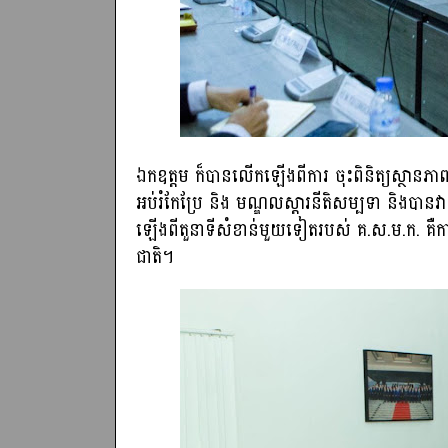
ឯកឧត្តម ក៏បានលើកឡើងពីការ ចុះពិនិត្យស្ថានភាពស
អប់រំកែប្រែ និង មណ្ឌលស្តារនីតិសម្បទា និងបាន
ឡើងពីតួនាទីសំខាន់មួយទៀតរបស់ គ.ស.ម.ក. គឺក
ជាតិ។