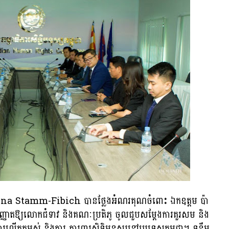
tina Stamm-Fibich បានថ្លែងអំណរគុណចំពោះ ឯកឧត្តម ប៉ា
្ញាតឱ្យលោកជំទាវ និងគណៈប្រតិភូ ចូលជួបសម្តែងការគួរសម និង
រលើកកម្ពស់ និងការ ការពារសិទ្ធិមនុស្សនៅប្រទេសកម្ពុជា។ ទន្ទឹម