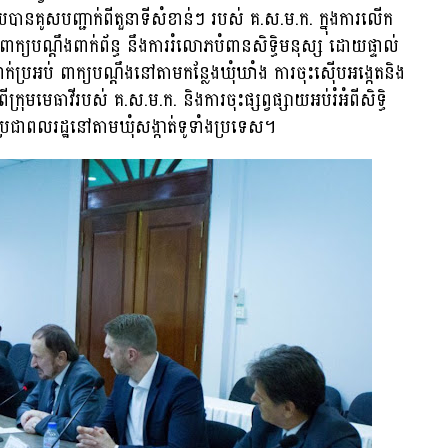
ានគូសបញ្ជាក់ពីតួនាទីសំខាន់ៗ របស់ គ.ស.ម.ក. ក្នុងការលើក
ពាក្យបណ្ដឹងពាក់ព័ន្ធ នឹងការរំលោភបំពានសិទ្ធិមនុស្ស ដោយផ្ទាល់
រអប់ ពាក្យបណ្ដឹងនៅតាមកន្លែងឃុំឃាំង ការចុះស៊ើបអង្កេតនិង
ក្រុមមេធាវីរបស់ គ.ស.ម.ក. និងការចុះផ្សព្វផ្សាយអប់រំអំពីសិទ្ធិ
ប្រជាពលរដ្ឋនៅតាមឃុំសង្កាត់ទូទាំងប្រទេស។