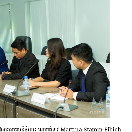
 បានសម្តែងការស្វាគមន៍ចំពោះ លោកជំទាវ Martina Stamm-Fibich