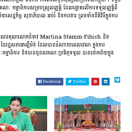
គណៈ កម្មាធិការសម្របស្រួលញ្ញត្តិ ដែលផ្តោតលើការទទួលញ្ញត្តិពី
័យសេដ្ឋកិច្ច សុខាភិបាល អប់រំ និងការងារ ព្រមទាំងនីតិវិធីក្នុងការ
ានថ្លែងអំណរគុណលោកជំទាវ Martina Stamm-Fibich និង
ិ នៃរដ្ឋសភាអាល្លឺម៉ង់ ដែលបានចំណាយពេលវេលា ក្នុងការ
ម្មាធិការ និងបានជូនពរគណៈប្រតិភូទទួល បានជោគជ័យក្នុង
Facebook
Twitter